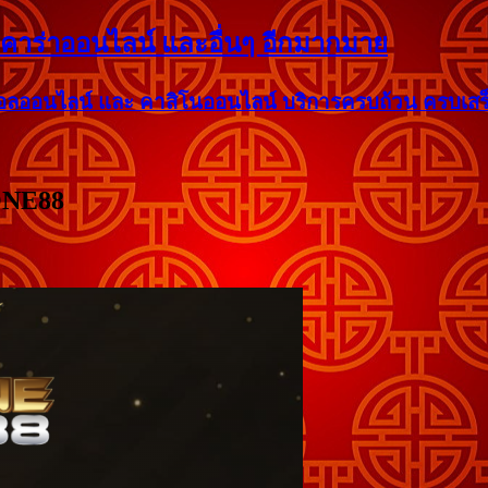
บาคาร่าออนไลน์ และอื่นๆ อีกมากมาย
งบอลออนไลน์ และ คาสิโนออนไลน์ บริการครบถ้วน ครบเสร็จใ
ONE88