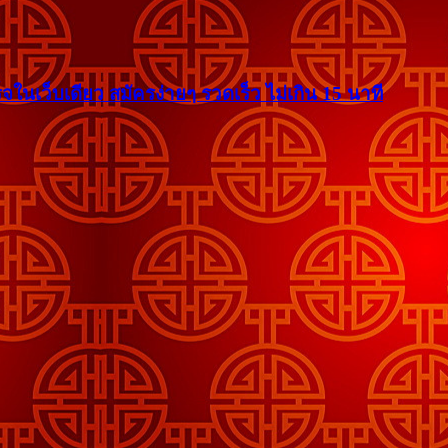
นเว็บเดียว สมัครง่ายๆ รวดเร็ว ไม่เกิน 15 นาที