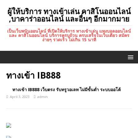
ผู้ให้บริการ ทางเข้าเล่น คาสิโนออนไลน์
,บาคาร่าออนไลน์ และอื่นๆ อีกมากมาย
เป็นเว็บพนันออนไลน์ ที่เปิดให้บริการ ทางเข้าเล่น แทงบอลออนไลน์
และ คาสิโนออนไลน์ บริการครบถ้วน ครบเสร็จในเว็บเดียว สมัคร
ง่ายๆ รวดเร็ว ไม่เกิน 15 นาที
ทางเข้า IB888
ทางเข้า IB888 เว็บตรง รับทรูวอเลท ไม่มีขั้นต่ำ ระบบออโต้
April 3, 2023
admin