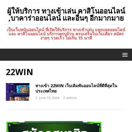
ผู้ให้บริการ ทางเข้าเล่น คาสิโนออนไลน์
,บาคาร่าออนไลน์ และอื่นๆ อีกมากมาย
เป็นเว็บพนันออนไลน์ ที่เปิดให้บริการ ทางเข้าเล่น แทงบอลออนไลน์
และ คาสิโนออนไลน์ บริการครบถ้วน ครบเสร็จในเว็บเดียว สมัคร
ง่ายๆ รวดเร็ว ไม่เกิน 15 นาที
22WIN
ทางเข้า 22WIN เว็บเดิมพันออนไลน์ที่ดีที่สุดใน
ประเทศไทย
June 13, 2024
admin