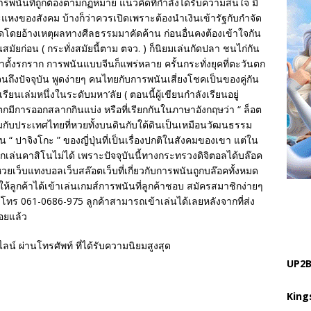
รพนันที่ถูกต้องตามกฏหมาย แนวคิดที่กำลังได้รับความสนใจ มี
ะแหงของสังคม บ้างก็ว่าควรเปิดเพราะต้องนำเงินเข้ารัฐกับกำจัด
เปิดโดยอ้างเหตุผลทางศีลธรรมมาคัดค้าน ก่อนอื่นคงต้องเข้าใจกัน
สมัยก่อน ( กระทั่งสมัยนี้ตาม ตจว. ) ก็นิยมเล่นกัดปลา ชนไก่กัน
าตั้งรกราก การพนันแบบจีนก็แพร่หลาย ครั้นกระทั่งยุคที่ตะวันตก
นถึงปัจจุบัน พูดง่ายๆ คนไทยกับการพนันเสี่ยงโชคเป็นของคู่กัน
ยนเล่มหนึ่งในระดับมหา’ลัย ( ตอนนี้ผู้เขียนกำลังเรียนอยู่
กมีการออกสลากกินแบ่ง หรือที่เรียกกันในภาษาอังกฤษว่า “ ล็อต
้ามกับประเทศไทยที่หวยทั้งบนดินกับใต้ดินเป็นเหมือนวัฒนธรรม
น “ ปาจิงโกะ ” ของญี่ปุ่นที่เป็นเรื่องปกติในสังคมของเขา แต่ใน
กเล่นคาสิโนไม่ได้ เพราะปัจจุบันนี้ทางกระทรวงดิจิตอลได้บล๊อค
ยเว็บแทงบอลเว็บสล๊อตเว็บที่เกี่ยวกับการพนันถูกบล๊อคทั้งหมด
อให้ลูกค้าได้เข้าเล่นเกมส์การพนันที่ลูกค้าชอบ สมัครสมาชิกง่ายๆ
์โทร 061-0686-975 ลูกค้าสามารถเข้าเล่นได้เลยหลังจากที่ส่ง
อยแล้ว
น์ ผ่านโทรศัพท์ ที่ได้รับความนิยมสูงสุด
UP2
King