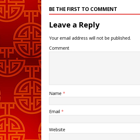
BE THE FIRST TO COMMENT
Leave a Reply
Your email address will not be published.
Comment
Name
*
Email
*
Website