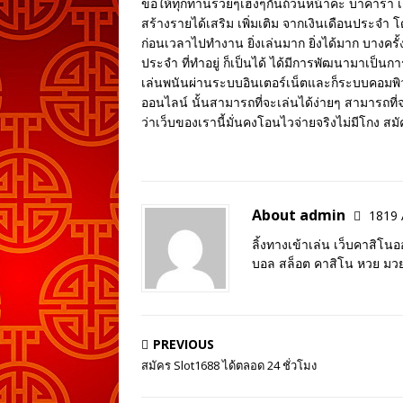
ขอให้ทุกท่านรวยๆเฮงๆกันถ้วนหน้าค่ะ บาคาร่า 
สร้างรายได้เสริม เพิ่มเติม จากเงินเดือนประจำ 
ก่อนเวลาไปทำงาน ยิ่งเล่นมาก ยิ่งได้มาก บางครั
ประจำ ที่ทำอยู่ ก็เป็นได้ ได้มีการพัฒนามาเป็
เล่นพนันผ่านระบบอินเตอร์เน็ตและก็ระบบคอมพิวเ
ออนไลน์ นั้นสามารถที่จะเล่นได้ง่ายๆ สามารถที่
ว่าเว็บของเรานี้มั่นคงโอนไวจ่ายจริงไม่มีโกง ส
About admin
1819 
ลิ้งทางเข้าเล่น เว็บคาสิโนออ
บอล สล็อต คาสิโน หวย มวย
PREVIOUS
สมัคร Slot1688 ได้ตลอด 24 ชั่วโมง