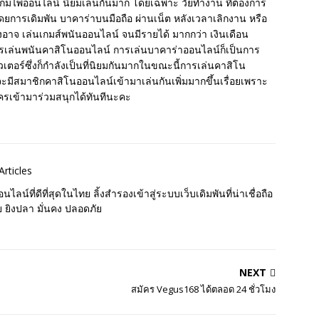
เกมไพ่ออนไลน์ นิยมเล่นกันมาก โดยเฉพาะ วัยทำงาน ที่ต้องการ
โดยการเดิมพัน บาคาร่าบนมือถือ ผ่านเน็ต หลังเวลาเลิกงาน หรือ
้งอาจ เล่นเกมส์พนันออนไลน์ จนมีรายได้ มากกว่า เงินเดือน
นการเล่นพนันคาสิโนออนไลน์ การเล่นบาคาร่าออนไลน์ก็เป็นการ
ตอร์ซึ่งก็กำลังเป็นที่นิยมกันมากในขณะนี้การเล่นคาสิโน
จะมีสมาชิกคาสิโนออนไลน์เข้ามาเล่นกันเพิ่มมากขึ้นเรื่อยเพราะ
มัครเข้ามาร่วมสนุกได้ทันทีนะคะ
Articles
นไลน์ที่ดีที่สุดในไทย ลิ้งสำรองเข้าสู่ระบบเว็บเดิมพันที่น่าเชื่อถือ
 ยิงปลา มั่นคง ปลอดภัย
NEXT
สมัคร Vegus168 ได้ตลอด 24 ชั่วโมง