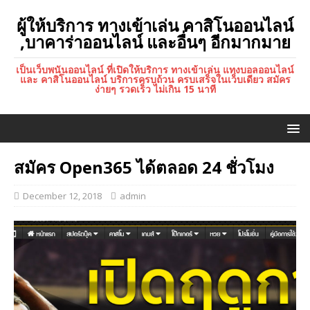
ผู้ให้บริการ ทางเข้าเล่น คาสิโนออนไลน์
,บาคาร่าออนไลน์ และอื่นๆ อีกมากมาย
เป็นเว็บพนันออนไลน์ ที่เปิดให้บริการ ทางเข้าเล่น แทงบอลออนไลน์
และ คาสิโนออนไลน์ บริการครบถ้วน ครบเสร็จในเว็บเดียว สมัคร
ง่ายๆ รวดเร็ว ไม่เกิน 15 นาที
สมัคร Open365 ได้ตลอด 24 ชั่วโมง
December 12, 2018
admin