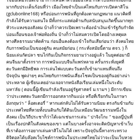
มากกับประเด็นร้อนที่ว่า เมืองไทยจำเป็นแค่ไหนกับการเปิดคาสิโน
(gclubonline168) หรือบ่อนการพนันที่ถูกต้องตามกฏหมาย แนวคิดที่
กำลังได้รับความสนใจ มีทั้งกระแสต่อต้านกับสนับสนุนเกิดขึ้นมากทุก
หัวระแหงของสังคม บ้างก็ว่าควรเปิดเพราะต้องนำเงินเข้ารัฐกับกำจัด
บ่อนเถื่อนของเจ้าพ่อท้องถิ่น บ้างก็ว่าไม่สมควรเปิดโดยอ้างเหตุผล
ทางศีลธรรมมาคัดค้าน ก่อนอื่นคงต้องเข้าใจกันเสียก่อนว่า สังคมไทย
กับการพนันเป็นของคู่กัน คนสมัยก่อน ( กระทั่งสมัยนี้ตาม ตจว. ) ก็
นิยมเล่นกัดปลา ชนไก่กันเป็นกิจกรรมยามว่างอยู่แล้ว ในยุคต่อมามี
คนจีนมาตั้งรกราก การพนันแบบจีนก็แพร่หลาย ครั้นกระทั่งยุคที่
ตะวันตกมีอิทธิพล การเล่นไพ่แบบตะวันตกก็เข้ามาแทนที่จนถึง
ปัจจุบัน พูดง่ายๆ คนไทยกับการพนันเสี่ยงโชคเป็นของคู่กันอย่างน่า
ประหลาด ผู้เขียนเคยอ่านเจอจากหนังสือเรียนเล่มหนึ่งในระดับ
มหา’ลัย ( ตอนนี้ผู้เขียนกำลังเรียนอยู่รัฐศาสตร์ ม.รามฯ ) มีการเขียน
ว่าประเทศตะวันตกมีการออกสลากกินแบ่ง หรือที่เรียกกันในภาษา
อังกฤษว่า “ ล็อตเตอรี่ ” หากแต่กลับไม่ได้รับความนิยม ตรงกันข้ามกับ
ประเทศไทยที่หวยทั้งบนดินกับใต้ดินเป็นเหมือนวัฒนธรรมหนึ่งใน
สังคม เป็นวิถีประชาก็ว่าได้เฉกเช่นการเล่น “ ปาจิงโกะ ” ของญี่ปุ่นที่
เป็นเรื่องปกติในสังคมของเขา แต่ในบางครั้งอาจจะติดปัญหาเข้าเว็บ
ที่เราต้องการอยากเล่นคาสิโนไม่ได้ เพราะปัจจุบันนี้ทางกระทรวง
ดิจิตอลได้บล๊อคเว็บไซต์การพนันในประเทศไทยไม่ว่าจะเป็นเว็บหวย