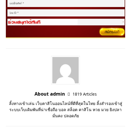
About admin
1819 Articles
ลิ้งทางเข้าเล่น เว็บคาสิโนออนไลน์ที่ดีที่สุดในไทย ลิ้งสำรองเข้าสู่
ระบบเว็บเดิมพันที่น่าเชื่อถือ บอล สล็อต คาสิโน หวย มวย ยิงปลา
มั่นคง ปลอดภัย