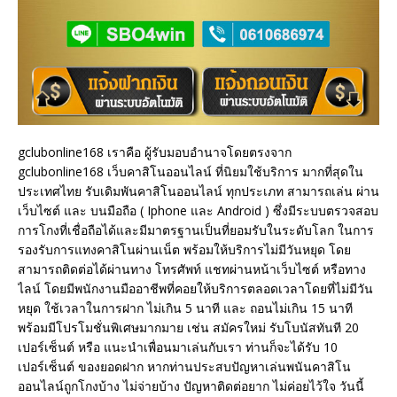
gclubonline168 เราคือ ผู้รับมอบอำนาจโดยตรงจาก
gclubonline168 เว็บคาสิโนออนไลน์ ที่นิยมใช้บริการ มากที่สุดใน
ประเทศไทย รับเดิมพันคาสิโนออนไลน์ ทุกประเภท สามารถเล่น ผ่าน
เว็บไซต์ และ บนมือถือ ( Iphone และ Android ) ซึ่งมีระบบตรวจสอบ
การโกงที่เชื่อถือได้และมีมาตรฐานเป็นที่ยอมรับในระดับโลก ในการ
รองรับการแทงคาสิโนผ่านเน็ต พร้อมให้บริการไม่มีวันหยุด โดย
สามารถติดต่อได้ผ่านทาง โทรศัพท์ แชทผ่านหน้าเว็บไซต์ หรือทาง
ไลน์ โดยมีพนักงานมืออาชีพที่คอยให้บริการตลอดเวลาโดยที่ไม่มีวัน
หยุด ใช้เวลาในการฝาก ไม่เกิน 5 นาที และ ถอนไม่เกิน 15 นาที
พร้อมมีโปรโมชั่นพิเศษมากมาย เช่น สมัครใหม่ รับโบนัสทันที 20
เปอร์เซ็นต์ หรือ แนะนำเพื่อนมาเล่นกับเรา ท่านก็จะได้รับ 10
เปอร์เซ็นต์ ของยอดฝาก หากท่านประสบปัญหาเล่นพนันคาสิโน
ออนไลน์ถูกโกงบ้าง ไม่จ่ายบ้าง ปัญหาติดต่อยาก ไม่ค่อยไว้ใจ วันนี้