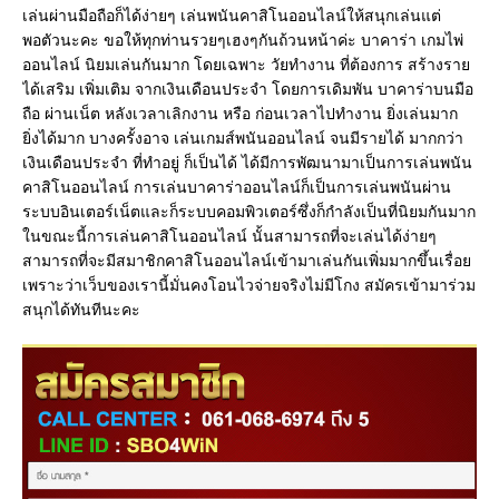
เล่นผ่านมือถือก็ได้ง่ายๆ เล่นพนันคาสิโนออนไลน์ให้สนุกเล่นแต่
พอตัวนะคะ ขอให้ทุกท่านรวยๆเฮงๆกันถ้วนหน้าค่ะ บาคาร่า เกมไพ่
ออนไลน์ นิยมเล่นกันมาก โดยเฉพาะ วัยทำงาน ที่ต้องการ สร้างราย
ได้เสริม เพิ่มเติม จากเงินเดือนประจำ โดยการเดิมพัน บาคาร่าบนมือ
ถือ ผ่านเน็ต หลังเวลาเลิกงาน หรือ ก่อนเวลาไปทำงาน ยิ่งเล่นมาก
ยิ่งได้มาก บางครั้งอาจ เล่นเกมส์พนันออนไลน์ จนมีรายได้ มากกว่า
เงินเดือนประจำ ที่ทำอยู่ ก็เป็นได้ ได้มีการพัฒนามาเป็นการเล่นพนัน
คาสิโนออนไลน์ การเล่นบาคาร่าออนไลน์ก็เป็นการเล่นพนันผ่าน
ระบบอินเตอร์เน็ตและก็ระบบคอมพิวเตอร์ซึ่งก็กำลังเป็นที่นิยมกันมาก
ในขณะนี้การเล่นคาสิโนออนไลน์ นั้นสามารถที่จะเล่นได้ง่ายๆ
สามารถที่จะมีสมาชิกคาสิโนออนไลน์เข้ามาเล่นกันเพิ่มมากขึ้นเรื่อย
เพราะว่าเว็บของเรานี้มั่นคงโอนไวจ่ายจริงไม่มีโกง สมัครเข้ามาร่วม
สนุกได้ทันทีนะคะ