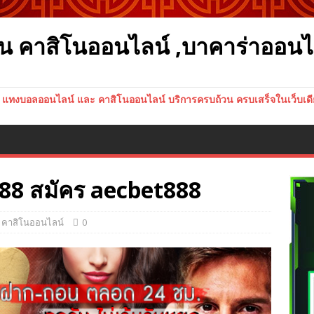
เล่น คาสิโนออนไลน์ ,บาคาร่าออนไล
ล่น แทงบอลออนไลน์ และ คาสิโนออนไลน์ บริการครบถ้วน ครบเสร็จในเว็บเดียว
888 สมัคร aecbet888
น คาสิโนออนไลน์
0