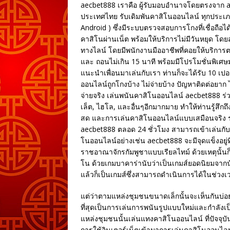
aecbet888 เราคือ ผู้รับมอบอำนาจโดยตรงจาก ae
ประเทศไทย รับเดิมพันคาสิโนออนไลน์ ทุกประเภท
Android ) ซึ่งมีระบบตรวจสอบการโกงที่เชื่อถื
คาสิโนผ่านเน็ต พร้อมให้บริการไม่มีวันหยุด โด
ทางไลน์ โดยมีพนักงานมืออาชีพที่คอยให้บริการต
และ ถอนไม่เกิน 15 นาที พร้อมมีโปรโมชั่นพิเศษม
แนะนำเพื่อนมาเล่นกับเรา ท่านก็จะได้รับ 10 
ออนไลน์ถูกโกงบ้าง ไม่จ่ายบ้าง ปัญหาติดต่อยาก ไ
จ่ายจริง เล่นพนันคาสิโนออนไลน์ aecbet888 ร่
เล็ต, ไฮโล, และอื่นๆอีกมากมาย ทำให้ท่านรู้สึ
สด และการเล่นคาสิโนออนไลน์แบบเสมือนจริง ร
aecbet888 ตลอด 24 ชั่วโมง สามารถเข้าเล่นกับเก
โนออนไลน์อย่างเช่น aecbet888 จะมีจุดแข็งอย
ราชอาณาจักรกัมพูชาแบบเรียลไทม์ ด้วยเหตุนั้นก็
โน ด้วยเกมบาคาร่านับว่าเป็นเกมส์ยอดนิยมจากนั
แล้วก็เป็นเกมส์ซึ่งสามารถดำเนินการได้ในช่วงเ
แต่ว่าตามแหล่งชุมชนขนาดเล็กนั้นจะเห็นกันบ่อยมา
ที่สุดเป็นการเล่นการพนันรูปแบบใหม่และกำลังเป็นท
แหล่งชุมชนนั้นเล่นแทงคาสิโนออนไลน์ ที่ปัจจุบัน
การใช้อินเตอร์เน็ตเข้ามาการเล่นคาสิโนออนไลน์ ก