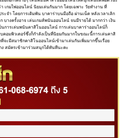
่า เกมไพ่ออนไลน์ นิยมเล่นกันมาก โดยเฉพาะ วัยทำงาน ที่
อนประจำ โดยการเดิมพัน บาคาร่าบนมือถือ ผ่านเน็ต หลังเวลาเลิก
าก บางครั้งอาจ เล่นเกมส์พนันออนไลน์ จนมีรายได้ มากกว่า เงิน
มาเป็นการเล่นพนันคาสิโนออนไลน์ การเล่นบาคาร่าออนไลน์ก็
คอมพิวเตอร์ซึ่งก็กำลังเป็นที่นิยมกันมากในขณะนี้การเล่นคาสิ
ี่จะมีสมาชิกคาสิโนออนไลน์เข้ามาเล่นกันเพิ่มมากขึ้นเรื่อย
โกง สมัครเข้ามาร่วมสนุกได้ทันทีนะคะ