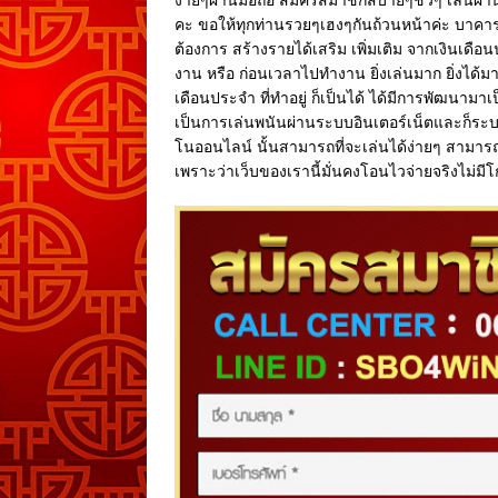
คะ ขอให้ทุกท่านรวยๆเฮงๆกันถ้วนหน้าค่ะ บาคาร
ต้องการ สร้างรายได้เสริม เพิ่มเติม จากเงินเดื
งาน หรือ ก่อนเวลาไปทำงาน ยิ่งเล่นมาก ยิ่งได้ม
เดือนประจำ ที่ทำอยู่ ก็เป็นได้ ได้มีการพัฒนา
เป็นการเล่นพนันผ่านระบบอินเตอร์เน็ตและก็ระบบ
โนออนไลน์ นั้นสามารถที่จะเล่นได้ง่ายๆ สามารถท
เพราะว่าเว็บของเรานี้มั่นคงโอนไวจ่ายจริงไม่มี