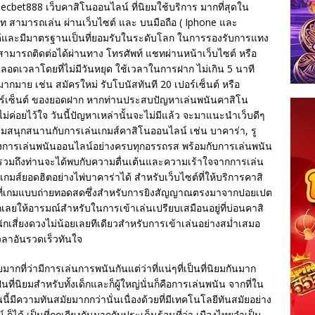
cbet888 เว็บคาสิโนออนไลน์ ที่นิยมใช้บริการ มากที่สุดใน
 สามารถเล่น ผ่านเว็บไซต์ และ บนมือถือ ( Iphone และ
อได้และมีมาตรฐานเป็นที่ยอมรับในระดับโลก ในการรองรับการแทง
ยสามารถติดต่อได้ผ่านทาง โทรศัพท์ แชทผ่านหน้าเว็บไซต์ หรือ
ลอดเวลาโดยที่ไม่มีวันหยุด ใช้เวลาในการฝาก ไม่เกิน 5 นาที
ากมาย เช่น สมัครใหม่ รับโบนัสทันที 20 เปอร์เซ็นต์ หรือ
เปอร์เซ็นต์ ของยอดฝาก หากท่านประสบปัญหาเล่นพนันคาสิโน
ม่ค่อยไว้ใจ วันนี้ปัญหาเหล่านั้นจะไม่มีแล้ว จะมาแนะนำเว็บดีๆ
วมสนุกสนานกับการเล่นเกมส์คาสิโนออนไลน์ เช่น บาคาร่า, รู
กถึงการเล่นพนันออนไลน์อย่างครบทุกอรรถรส พร้อมกับการเล่นพนัน
วมถึงท่านจะได้พบกับความตื่นเต้นและความเร้าใจจากการเล่น
มส์ยอดฮิตอย่างไพ่บาคาร่าได้ สำหรับเว็บไซต์ที่ให้บริการคาสิ
ู่ที่เกมแบบถ่ายทอดสดซึ่งสำหรับการยิงสัญญาณตรงมาจากปอยเปต
เลยให้อารมณ์สำหรับในการเข้าเล่นเปรียบเสมือนอยู่ที่บ่อนคาสิ
กเสี่ยงดวงไม่น้อยเลยทีเดียวสำหรับการเข้าเล่นอย่างสม่ำเสมอ
วลาอันรวดเร็วทันใจ
กที่ว่ามีการเล่นการพนันกันแต่ว่าที่แน่ๆที่เป็นที่นิยมกันมาก
ี่นิยมสำหรับทั้งเด็กและก็ผู้ใหญ่นั่นก็คือการเล่นพนัน จากที่ใน
นี้มีความทันสมัยมากกว่านั่นเนื่องด้วยที่มีเทคโนโลยีทันสมัยอย่าง
็ได้ เป็นที่ถกเถียงกันมากกับประเด็นร้อนที่ว่า เมืองไทยจำเป็น