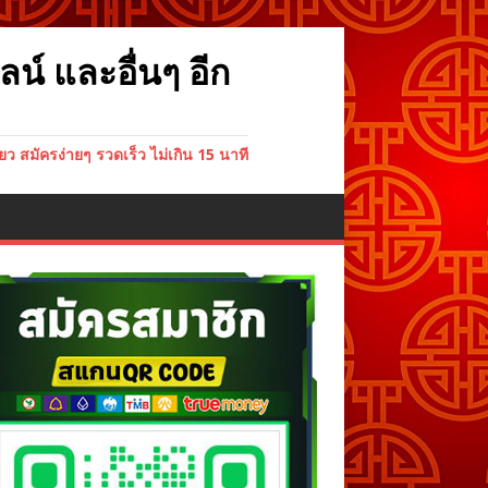
น์ และอื่นๆ อีก
 สมัครง่ายๆ รวดเร็ว ไม่เกิน 15 นาที