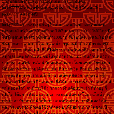
มากมาย ป้องกันเหตุการณ์ฉุกเฉิน การเงินมั่นคง
lucky7777 มีโปรโมชั่นสนุกๆลุ้นรับรางวัลใหญ่ ให้สมาชิก
lucky7777 ตลอดทั้งปี
lucky7777 มีการละเล่นอื่นๆให้ได้ลองเล่นกันอย่างเพลิดเพลิน
แบบออนไลน์ โดยไม่ต้องกังวล ได้เงินแน่นอน 100 % ไม่มีโกง มี
โปรโมชั่นสมัครสมาชิกขั้นต่ำ100บาท รับโบนัส10% และโปรโม
ชั่นมากมาย เล่นคาสิโนออนไลน์ง่ายๆผ่านมือถือ สมัครสมาชิก
สบายๆชิวๆ เล่นผ่านมือถือก็ได้ง่ายๆ เล่นพนันคาสิโนออนไลน์ให้
สนุกเล่นแต่พอตัวนะคะ ขอให้ทุกท่านรวยๆเฮงๆกันถ้วนหน้าค่ะ
บาคาร่า เกมไพ่ออนไลน์ นิยมเล่นกันมาก โดยเฉพาะ วัยทำงาน
ที่ต้องการ สร้างรายได้เสริม เพิ่มเติม จากเงินเดือนประจำ โดย
การเดิมพัน บาคาร่าบนมือถือ ผ่านเน็ต หลังเวลาเลิกงาน หรือ
ก่อนเวลาไปทำงาน ยิ่งเล่นมาก ยิ่งได้มาก บางครั้งอาจ เล่นเกมส์
พนันออนไลน์ จนมีรายได้ มากกว่า เงินเดือนประจำ ที่ทำอยู่ ก็
เป็นได้ ได้มีการพัฒนามาเป็นการเล่นพนันคาสิโนออนไลน์ การ
เล่นบาคาร่าออนไลน์ก็เป็นการเล่นพนันผ่านระบบอินเตอร์เน็ต
และก็ระบบคอมพิวเตอร์ซึ่งก็กำลังเป็นที่นิยมกันมากในขณะนี้
การเล่นคาสิโนออนไลน์ นั้นสามารถที่จะเล่นได้ง่ายๆ สามารถที่