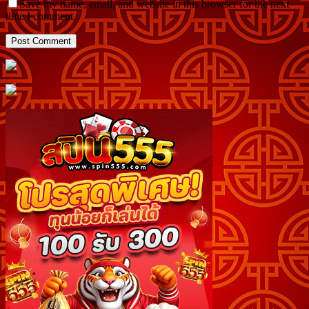
Save my name, email, and website in this browser for the next
time I comment.