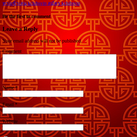
ทางเข้าเล่น kclubsvip สมัคร kclubsvip
Be the first to comment
Leave a Reply
Your email address will not be published.
Comment
Name
*
Email
*
Website