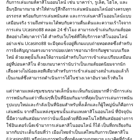
กับการเล่นเกมส์คาสิโนออนไลน์ เช่น บาคาร่า, รูเล็ต, ไฮโล, และ
อื่นๆอีกมากมาย ทำให้ท่านรู้สึกถึงการเล่นพนันออนไลน์อย่างครบทุก
อรรถรส พร้อมกับการเล่นพนันสด และการเล่นคาสิโนออนไลน์แบบ
เสมือนจริง รวมถึงท่านจะได้พบกับความตื่นเต้นและความเร้าใจจาก
การเล่น Ucasino88 ตลอด 24 ชั่วโมง สามารถเข้าเล่นกับเกมส์ยอด
ฮิตอย่างไพ่บาคาร่าได้ สำหรับเว็บไซต์ที่ให้บริการคาสิโนออนไลน์
อย่างเช่น Ucasino88 จะมีจุดแข็งอยู่ที่เกมแบบถ่ายทอดสดซึ่งสำหรับ
การยิงสัญญาณตรงมาจากปอยเปตราชอาณาจักรกัมพูชาแบบเรียล
ไทม์ ด้วยเหตุนั้นก็เลยให้อารมณ์สำหรับในการเข้าเล่นเปรียบเสมือน
อยู่ที่บ่อนคาสิโน ด้วยเกมบาคาร่านับว่าเป็นเกมส์ยอดนิยมจากนัก
เสี่ยงดวงไม่น้อยเลยทีเดียวสำหรับการเข้าเล่นอย่างสม่ำเสมอแล้วก็
เป็นเกมส์ซึ่งสามารถดำเนินการได้ในช่วงเวลาอันรวดเร็วทันใจ
แต่ว่าตามแหล่งชุมชนขนาดเล็กนั้นจะเห็นกันบ่อยมากที่ว่ามีการเล่น
การพนันกันแต่ว่าที่แน่ๆที่เป็นที่นิยมกันมากที่สุดเป็นการเล่นการพนัน
รูปแบบใหม่และกำลังเป็นที่นิยมสำหรับทั้งเด็กและก็ผู้ใหญ่นั่นก็คือการ
เล่นพนัน จากที่ในแหล่งชุมชนนั้นเล่นแทงคาสิโนออนไลน์ ที่ปัจจุบัน
นี้มีความทันสมัยมากกว่านั่นเนื่องด้วยที่มีเทคโนโลยีทันสมัยอย่างการ
ใช้อินเตอร์เน็ตเข้ามาการเล่นคาสิโนออนไลน์ ก็ได้ เป็นที่ถกเถียงกัน
มากกับประเด็นร้อนที่ว่า เมืองไทยจำเป็นแค่ไหนกับการเปิดคาสิโน
(Ucasino88) หรือบ่อนการพนันที่ถูกต้องตามกฏหมาย แนวคิดที่กำลัง