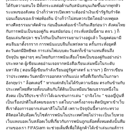
ได้รับความสนใจ มีทั้งกระแสต่อต้านกับสนับสนุนเกิดขึ้นมากทุกหัว
ระแหงของสังคม บ้างก็ว่าควรเปิดเพราะต้องนำเงินเข้ารัฐกับกำจัด
บ่อนเถื่อนของเจ้าพ่อท้องถิ่น บ้างก็ว่าไม่สมควรเปิดโดยอ้างเหตุผล
ทางศีลธรรมมาคัดค้าน ก่อนอื่นคงต้องเข้าใจกันเสียก่อนว่า สังคมไทย
กับการพนันเป็นของคู่กัน คนสมัยก่อน ( กระทั่งสมัยนี้ตาม ตจว. ) ก็
นิยมเล่นกัดปลา ชนไก่กันเป็นกิจกรรมยามว่างอยู่แล้ว ในยุคต่อมามี
คนจีนมาตั้งรกราก การพนันแบบจีนก็แพร่หลาย ครั้นกระทั่งยุคที่
ตะวันตกมีอิทธิพล การเล่นไพ่แบบตะวันตกก็เข้ามาแทนที่จนถึง
ปัจจุบัน พูดง่ายๆ คนไทยกับการพนันเสี่ยงโชคเป็นของคู่กันอย่างน่า
ประหลาด ผู้เขียนเคยอ่านเจอจากหนังสือเรียนเล่มหนึ่งในระดับ
มหา’ลัย ( ตอนนี้ผู้เขียนกำลังเรียนอยู่รัฐศาสตร์ ม.รามฯ ) มีการเขียน
ว่าประเทศตะวันตกมีการออกสลากกินแบ่ง หรือที่เรียกกันในภาษา
อังกฤษว่า “ ล็อตเตอรี่ ” หากแต่กลับไม่ได้รับความนิยม ตรงกันข้ามกับ
ประเทศไทยที่หวยทั้งบนดินกับใต้ดินเป็นเหมือนวัฒนธรรมหนึ่งใน
สังคม เป็นวิถีประชาก็ว่าได้เฉกเช่นการเล่น “ ปาจิงโกะ ” ของญี่ปุ่นที่
เป็นเรื่องปกติในสังคมของเขา แต่ในบางครั้งอาจจะติดปัญหาเข้าเว็บ
ที่เราต้องการอยากเล่นคาสิโนไม่ได้ เพราะปัจจุบันนี้ทางกระทรวง
ดิจิตอลได้บล๊อคเว็บไซต์การพนันในประเทศไทยไม่ว่าจะเป็นเว็บหวย
เว็บแทงบอลเว็บสล๊อตเว็บที่เกี่ยวกับการพนันถูกบล๊อคทั้งหมดดังนั้นทีม
งามของเรา FIFASiam จะช่วยเต็มที่เพื่อให้ลูกค้าได้เข้าเล่นเกมส์การ