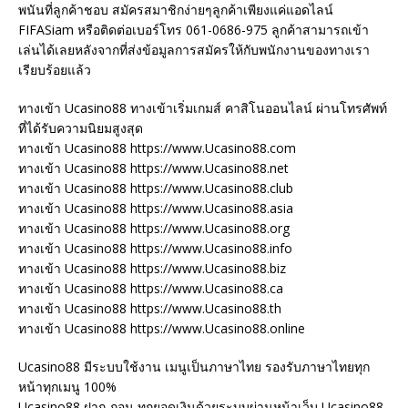
พนันที่ลูกค้าชอบ สมัครสมาชิกง่ายๆลูกค้าเพียงแค่แอดไลน์
FIFASiam หรือติดต่อเบอร์โทร 061-0686-975 ลูกค้าสามารถเข้า
เล่นได้เลยหลังจากที่ส่งข้อมูลการสมัครให้กับพนักงานของทางเรา
เรียบร้อยแล้ว
ทางเข้า Ucasino88 ทางเข้าเริ่มเกมส์ คาสิโนออนไลน์ ผ่านโทรศัพท์
ที่ได้รับความนิยมสูงสุด
ทางเข้า Ucasino88 https://www.Ucasino88.com
ทางเข้า Ucasino88 https://www.Ucasino88.net
ทางเข้า Ucasino88 https://www.Ucasino88.club
ทางเข้า Ucasino88 https://www.Ucasino88.asia
ทางเข้า Ucasino88 https://www.Ucasino88.org
ทางเข้า Ucasino88 https://www.Ucasino88.info
ทางเข้า Ucasino88 https://www.Ucasino88.biz
ทางเข้า Ucasino88 https://www.Ucasino88.ca
ทางเข้า Ucasino88 https://www.Ucasino88.th
ทางเข้า Ucasino88 https://www.Ucasino88.online
Ucasino88 มีระบบใช้งาน เมนูเป็นภาษาไทย รองรับภาษาไทยทุก
หน้าทุกเมนู 100%
Ucasino88 ฝาก-ถอน ทุกยอดเงินด้วยระบบผ่านหน้าเว็บ Ucasino88