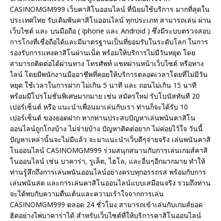
CASINOMGM999 เว็บคาสิโนออนไลน์ ที่นิยมใช้บริการ มากที่สุดใน
ประเทศไทย รับเดิมพันคาสิโนออนไลน์ ทุกประเภท สามารถเล่น ผ่าน
เว็บไซต์ และ บนมือถือ ( Iphone และ Android ) ซึ่งมีระบบตรวจสอบ
การโกงที่เชื่อถือได้และมีมาตรฐานเป็นที่ยอมรับในระดับโลก ในการ
รองรับการแทงคาสิโนผ่านเน็ต พร้อมให้บริการไม่มีวันหยุด โดย
สามารถติดต่อได้ผ่านทาง โทรศัพท์ แชทผ่านหน้าเว็บไซต์ หรือทาง
ไลน์ โดยมีพนักงานมืออาชีพที่คอยให้บริการตลอดเวลาโดยที่ไม่มีวัน
หยุด ใช้เวลาในการฝาก ไม่เกิน 5 นาที และ ถอนไม่เกิน 15 นาที
พร้อมมีโปรโมชั่นพิเศษมากมาย เช่น สมัครใหม่ รับโบนัสทันที 20
เปอร์เซ็นต์ หรือ แนะนำเพื่อนมาเล่นกับเรา ท่านก็จะได้รับ 10
เปอร์เซ็นต์ ของยอดฝาก หากท่านประสบปัญหาเล่นพนันคาสิโน
ออนไลน์ถูกโกงบ้าง ไม่จ่ายบ้าง ปัญหาติดต่อยาก ไม่ค่อยไว้ใจ วันนี้
ปัญหาเหล่านั้นจะไม่มีแล้ว จะมาแนะนำเว็บดีๆจ่ายจริง เล่นพนันคาสิ
โนออนไลน์ CASINOMGM999 ร่วมสนุกสนานกับการเล่นเกมส์คาสิ
โนออนไลน์ เช่น บาคาร่า, รูเล็ต, ไฮโล, และอื่นๆอีกมากมาย ทำให้
ท่านรู้สึกถึงการเล่นพนันออนไลน์อย่างครบทุกอรรถรส พร้อมกับการ
เล่นพนันสด และการเล่นคาสิโนออนไลน์แบบเสมือนจริง รวมถึงท่าน
จะได้พบกับความตื่นเต้นและความเร้าใจจากการเล่น
CASINOMGM999 ตลอด 24 ชั่วโมง สามารถเข้าเล่นกับเกมส์ยอด
ฮิตอย่างไพ่บาคาร่าได้ สำหรับเว็บไซต์ที่ให้บริการคาสิโนออนไลน์