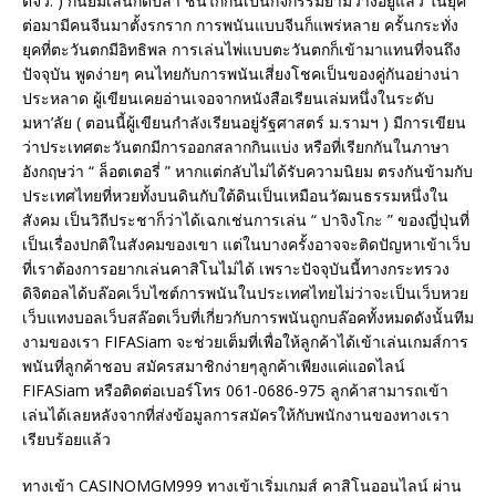
ตจว. ) ก็นิยมเล่นกัดปลา ชนไก่กันเป็นกิจกรรมยามว่างอยู่แล้ว ในยุค
ต่อมามีคนจีนมาตั้งรกราก การพนันแบบจีนก็แพร่หลาย ครั้นกระทั่ง
ยุคที่ตะวันตกมีอิทธิพล การเล่นไพ่แบบตะวันตกก็เข้ามาแทนที่จนถึง
ปัจจุบัน พูดง่ายๆ คนไทยกับการพนันเสี่ยงโชคเป็นของคู่กันอย่างน่า
ประหลาด ผู้เขียนเคยอ่านเจอจากหนังสือเรียนเล่มหนึ่งในระดับ
มหา’ลัย ( ตอนนี้ผู้เขียนกำลังเรียนอยู่รัฐศาสตร์ ม.รามฯ ) มีการเขียน
ว่าประเทศตะวันตกมีการออกสลากกินแบ่ง หรือที่เรียกกันในภาษา
อังกฤษว่า “ ล็อตเตอรี่ ” หากแต่กลับไม่ได้รับความนิยม ตรงกันข้ามกับ
ประเทศไทยที่หวยทั้งบนดินกับใต้ดินเป็นเหมือนวัฒนธรรมหนึ่งใน
สังคม เป็นวิถีประชาก็ว่าได้เฉกเช่นการเล่น “ ปาจิงโกะ ” ของญี่ปุ่นที่
เป็นเรื่องปกติในสังคมของเขา แต่ในบางครั้งอาจจะติดปัญหาเข้าเว็บ
ที่เราต้องการอยากเล่นคาสิโนไม่ได้ เพราะปัจจุบันนี้ทางกระทรวง
ดิจิตอลได้บล๊อคเว็บไซต์การพนันในประเทศไทยไม่ว่าจะเป็นเว็บหวย
เว็บแทงบอลเว็บสล๊อตเว็บที่เกี่ยวกับการพนันถูกบล๊อคทั้งหมดดังนั้นทีม
งามของเรา FIFASiam จะช่วยเต็มที่เพื่อให้ลูกค้าได้เข้าเล่นเกมส์การ
พนันที่ลูกค้าชอบ สมัครสมาชิกง่ายๆลูกค้าเพียงแค่แอดไลน์
FIFASiam หรือติดต่อเบอร์โทร 061-0686-975 ลูกค้าสามารถเข้า
เล่นได้เลยหลังจากที่ส่งข้อมูลการสมัครให้กับพนักงานของทางเรา
เรียบร้อยแล้ว
ทางเข้า CASINOMGM999 ทางเข้าเริ่มเกมส์ คาสิโนออนไลน์ ผ่าน