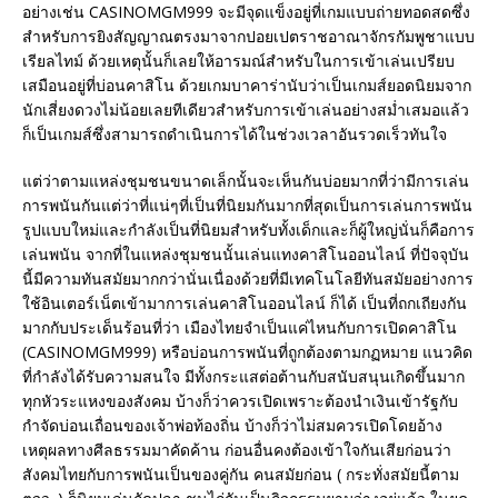
อย่างเช่น CASINOMGM999 จะมีจุดแข็งอยู่ที่เกมแบบถ่ายทอดสดซึ่ง
สำหรับการยิงสัญญาณตรงมาจากปอยเปตราชอาณาจักรกัมพูชาแบบ
เรียลไทม์ ด้วยเหตุนั้นก็เลยให้อารมณ์สำหรับในการเข้าเล่นเปรียบ
เสมือนอยู่ที่บ่อนคาสิโน ด้วยเกมบาคาร่านับว่าเป็นเกมส์ยอดนิยมจาก
นักเสี่ยงดวงไม่น้อยเลยทีเดียวสำหรับการเข้าเล่นอย่างสม่ำเสมอแล้ว
ก็เป็นเกมส์ซึ่งสามารถดำเนินการได้ในช่วงเวลาอันรวดเร็วทันใจ
แต่ว่าตามแหล่งชุมชนขนาดเล็กนั้นจะเห็นกันบ่อยมากที่ว่ามีการเล่น
การพนันกันแต่ว่าที่แน่ๆที่เป็นที่นิยมกันมากที่สุดเป็นการเล่นการพนัน
รูปแบบใหม่และกำลังเป็นที่นิยมสำหรับทั้งเด็กและก็ผู้ใหญ่นั่นก็คือการ
เล่นพนัน จากที่ในแหล่งชุมชนนั้นเล่นแทงคาสิโนออนไลน์ ที่ปัจจุบัน
นี้มีความทันสมัยมากกว่านั่นเนื่องด้วยที่มีเทคโนโลยีทันสมัยอย่างการ
ใช้อินเตอร์เน็ตเข้ามาการเล่นคาสิโนออนไลน์ ก็ได้ เป็นที่ถกเถียงกัน
มากกับประเด็นร้อนที่ว่า เมืองไทยจำเป็นแค่ไหนกับการเปิดคาสิโน
(CASINOMGM999) หรือบ่อนการพนันที่ถูกต้องตามกฏหมาย แนวคิด
ที่กำลังได้รับความสนใจ มีทั้งกระแสต่อต้านกับสนับสนุนเกิดขึ้นมาก
ทุกหัวระแหงของสังคม บ้างก็ว่าควรเปิดเพราะต้องนำเงินเข้ารัฐกับ
กำจัดบ่อนเถื่อนของเจ้าพ่อท้องถิ่น บ้างก็ว่าไม่สมควรเปิดโดยอ้าง
เหตุผลทางศีลธรรมมาคัดค้าน ก่อนอื่นคงต้องเข้าใจกันเสียก่อนว่า
สังคมไทยกับการพนันเป็นของคู่กัน คนสมัยก่อน ( กระทั่งสมัยนี้ตาม