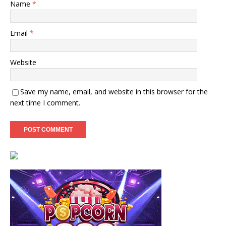
Name
*
Email
*
Website
Save my name, email, and website in this browser for the
next time I comment.