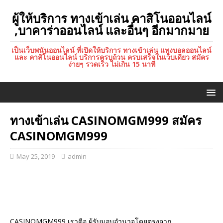
ผู้ให้บริการ ทางเข้าเล่น คาสิโนออนไลน์
,บาคาร่าออนไลน์ และอื่นๆ อีกมากมาย
เป็นเว็บพนันออนไลน์ ที่เปิดให้บริการ ทางเข้าเล่น แทงบอลออนไลน์
และ คาสิโนออนไลน์ บริการครบถ้วน ครบเสร็จในเว็บเดียว สมัคร
ง่ายๆ รวดเร็ว ไม่เกิน 15 นาที
ทางเข้าเล่น CASINOMGM999 สมัคร
CASINOMGM999
May 25, 2019
admin
CASINOMGM999 เราคือ ผู้รับมอบอำนาจโดยตรงจาก