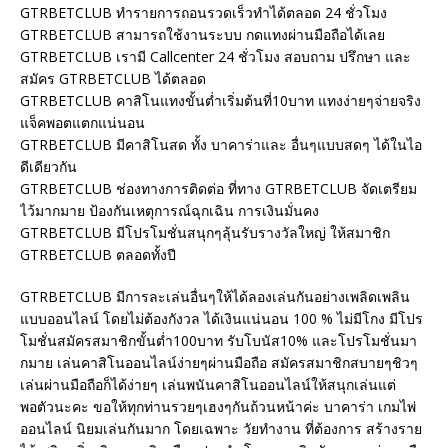
GTRBETCLUB ทำรายการถอนรวดเร็วทำได้ตลอด 24 ชั่วโมง
GTRBETCLUB สามารถใช้งานระบบ กดแทงผ่านมือถือได้เลย
GTRBETCLUB เรามี Callcenter 24 ชั่วโมง สอบถาม ปรึกษา และ
สมัคร GTRBETCLUB ได้ตลอด
GTRBETCLUB คาสิโนแทงขั้นต่ำเริ่มต้นที่10บาท แทงง่ายๆจ่ายจริง
แจ็คพอตแตกแน่นอน
GTRBETCLUB มีคาสิโนสด ทั้ง บาคาร่าและ อื่นๆแบบสดๆ ได้ในไอ
ดีเดียวกัน
GTRBETCLUB ช่องทางการติดต่อ ที่ทาง GTRBETCLUB จัดเตรียม
ไว้มากมาย ป้องกันเหตุการณ์ฉุกเฉิน การเงินมั่นคง
GTRBETCLUB มีโปรโมชั่นสนุกๆลุ้นรับรางวัลใหญ่ ให้สมาชิก
GTRBETCLUB ตลอดทั้งปี
GTRBETCLUB มีการละเล่นอื่นๆให้ได้ลองเล่นกันอย่างเพลิดเพลิน
แบบออนไลน์ โดยไม่ต้องกังวล ได้เงินแน่นอน 100 % ไม่มีโกง มีโปร
โมชั่นสมัครสมาชิกขั้นต่ำ100บาท รับโบนัส10% และโปรโมชั่นมา
กมาย เล่นคาสิโนออนไลน์ง่ายๆผ่านมือถือ สมัครสมาชิกสบายๆชิวๆ
เล่นผ่านมือถือก็ได้ง่ายๆ เล่นพนันคาสิโนออนไลน์ให้สนุกเล่นแต่
พอตัวนะคะ ขอให้ทุกท่านรวยๆเฮงๆกันถ้วนหน้าค่ะ บาคาร่า เกมไพ่
ออนไลน์ นิยมเล่นกันมาก โดยเฉพาะ วัยทำงาน ที่ต้องการ สร้างราย