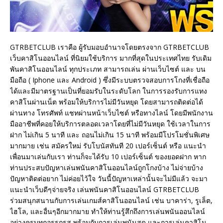
GTRBETCLUB เราคือ ผู้รับมอบอำนาจโดยตรงจาก GTRBETCLUB
เว็บคาสิโนออนไลน์ ที่นิยมใช้บริการ มากที่สุดในประเทศไทย รับเดิม
พันคาสิโนออนไลน์ ทุกประเภท สามารถเล่น ผ่านเว็บไซต์ และ บน
มือถือ ( Iphone และ Android ) ซึ่งมีระบบตรวจสอบการโกงที่เชื่อถือ
ได้และมีมาตรฐานเป็นที่ยอมรับในระดับโลก ในการรองรับการแทง
คาสิโนผ่านเน็ต พร้อมให้บริการไม่มีวันหยุด โดยสามารถติดต่อได้
ผ่านทาง โทรศัพท์ แชทผ่านหน้าเว็บไซต์ หรือทางไลน์ โดยมีพนักงาน
มืออาชีพที่คอยให้บริการตลอดเวลาโดยที่ไม่มีวันหยุด ใช้เวลาในการ
ฝาก ไม่เกิน 5 นาที และ ถอนไม่เกิน 15 นาที พร้อมมีโปรโมชั่นพิเศษ
มากมาย เช่น สมัครใหม่ รับโบนัสทันที 20 เปอร์เซ็นต์ หรือ แนะนำ
เพื่อนมาเล่นกับเรา ท่านก็จะได้รับ 10 เปอร์เซ็นต์ ของยอดฝาก หาก
ท่านประสบปัญหาเล่นพนันคาสิโนออนไลน์ถูกโกงบ้าง ไม่จ่ายบ้าง
ปัญหาติดต่อยาก ไม่ค่อยไว้ใจ วันนี้ปัญหาเหล่านั้นจะไม่มีแล้ว จะมา
แนะนำเว็บดีๆจ่ายจริง เล่นพนันคาสิโนออนไลน์ GTRBETCLUB
ร่วมสนุกสนานกับการเล่นเกมส์คาสิโนออนไลน์ เช่น บาคาร่า, รูเล็ต,
ไฮโล, และอื่นๆอีกมากมาย ทำให้ท่านรู้สึกถึงการเล่นพนันออนไลน์
อย่างครบทุกอรรถรส พร้อมกับการเล่นพนันสด และการเล่นคาสิโน