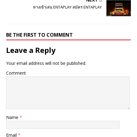
ทางเข้าเล่น ENTAPLAY สมัคร ENTAPLAY
BE THE FIRST TO COMMENT
Leave a Reply
Your email address will not be published.
Comment
Name
*
Email
*