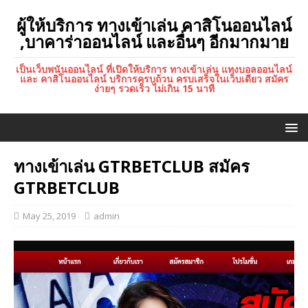
ผู้ให้บริการ ทางเข้าเล่น คาสิโนออนไลน์
,บาคาร่าออนไลน์ และอื่นๆ อีกมากมาย
เป็นเว็บพนันออนไลน์ ที่เปิดให้บริการ ทางเข้าเล่น แทงบอลออนไลน์
และ คาสิโนออนไลน์ บริการครบถ้วน ครบเสร็จในเว็บเดียว สมัคร
ง่ายๆ รวดเร็ว ไม่เกิน 15 นาที
ทางเข้าเล่น GTRBETCLUB สมัคร
GTRBETCLUB
May 25, 2019
admin