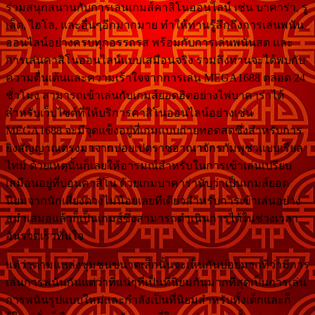
ร่วมสนุกสนานกับการเล่นเกมส์คาสิโนออนไลน์ เช่น บาคาร่า, รู
เล็ต, ไฮโล, และอื่นๆอีกมากมาย ทำให้ท่านรู้สึกถึงการเล่นพนัน
ออนไลน์อย่างครบทุกอรรถรส พร้อมกับการเล่นพนันสด และ
การเล่นคาสิโนออนไลน์แบบเสมือนจริง รวมถึงท่านจะได้พบกับ
ความตื่นเต้นและความเร้าใจจากการเล่น MEGA1688 ตลอด 24
ชั่วโมง สามารถเข้าเล่นกับเกมส์ยอดฮิตอย่างไพ่บาคาร่าได้
สำหรับเว็บไซต์ที่ให้บริการคาสิโนออนไลน์อย่างเช่น
MEGA1688 จะมีจุดแข็งอยู่ที่เกมแบบถ่ายทอดสดซึ่งสำหรับการ
ยิงสัญญาณตรงมาจากปอยเปตราชอาณาจักรกัมพูชาแบบเรียล
ไทม์ ด้วยเหตุนั้นก็เลยให้อารมณ์สำหรับในการเข้าเล่นเปรียบ
เสมือนอยู่ที่บ่อนคาสิโน ด้วยเกมบาคาร่านับว่าเป็นเกมส์ยอด
นิยมจากนักเสี่ยงดวงไม่น้อยเลยทีเดียวสำหรับการเข้าเล่นอย่าง
สม่ำเสมอแล้วก็เป็นเกมส์ซึ่งสามารถดำเนินการได้ในช่วงเวลา
อันรวดเร็วทันใจ
แต่ว่าตามแหล่งชุมชนขนาดเล็กนั้นจะเห็นกันบ่อยมากที่ว่ามีการ
เล่นการพนันกันแต่ว่าที่แน่ๆที่เป็นที่นิยมกันมากที่สุดเป็นการเล่น
การพนันรูปแบบใหม่และกำลังเป็นที่นิยมสำหรับทั้งเด็กและก็