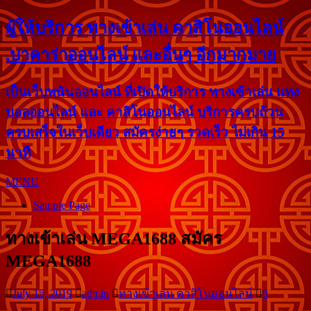
ผู้ให้บริการ ทางเข้าเล่น คาสิโนออนไลน์
,บาคาร่าออนไลน์ และอื่นๆ อีกมากมาย
เป็นเว็บพนันออนไลน์ ที่เปิดให้บริการ ทางเข้าเล่น แทง
บอลออนไลน์ และ คาสิโนออนไลน์ บริการครบถ้วน
ครบเสร็จในเว็บเดียว สมัครง่ายๆ รวดเร็ว ไม่เกิน 15
นาที
MENU
Sample Page
ทางเข้าเล่น MEGA1688 สมัคร
MEGA1688
July 15, 2019
admin
ทางเข้าเล่น คาสิโนออนไลน์
0