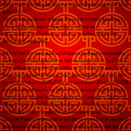
MEGA1688 มีคาสิโนสด ทั้ง บาคาร่าและ อื่นๆแบบสดๆ ได้ในไอ
ดีเดียวกัน
MEGA1688 ช่องทางการติดต่อ ที่ทาง MEGA1688 จัดเตรียมไว้
มากมาย ป้องกันเหตุการณ์ฉุกเฉิน การเงินมั่นคง
MEGA1688 มีโปรโมชั่นสนุกๆลุ้นรับรางวัลใหญ่ ให้สมาชิก
MEGA1688 ตลอดทั้งปี
MEGA1688 มีการละเล่นอื่นๆให้ได้ลองเล่นกันอย่างเพลิดเพลิน
แบบออนไลน์ โดยไม่ต้องกังวล ได้เงินแน่นอน 100 % ไม่มีโกง มี
โปรโมชั่นสมัครสมาชิกขั้นต่ำ100บาท รับโบนัส10% และโปรโม
ชั่นมากมาย เล่นคาสิโนออนไลน์ง่ายๆผ่านมือถือ สมัครสมาชิก
สบายๆชิวๆ เล่นผ่านมือถือก็ได้ง่ายๆ เล่นพนันคาสิโนออนไลน์ให้
สนุกเล่นแต่พอตัวนะคะ ขอให้ทุกท่านรวยๆเฮงๆกันถ้วนหน้าค่ะ
บาคาร่า เกมไพ่ออนไลน์ นิยมเล่นกันมาก โดยเฉพาะ วัยทำงาน
ที่ต้องการ สร้างรายได้เสริม เพิ่มเติม จากเงินเดือนประจำ โดย
การเดิมพัน บาคาร่าบนมือถือ ผ่านเน็ต หลังเวลาเลิกงาน หรือ
ก่อนเวลาไปทำงาน ยิ่งเล่นมาก ยิ่งได้มาก บางครั้งอาจ เล่นเกมส์
พนันออนไลน์ จนมีรายได้ มากกว่า เงินเดือนประจำ ที่ทำอยู่ ก็