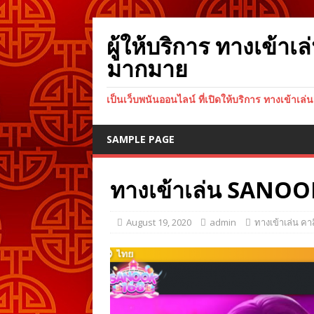
ผู้ให้บริการ ทางเข้า
มากมาย
เป็นเว็บพนันออนไลน์ ที่เปิดให้บริการ ทางเข้าเ
SAMPLE PAGE
ทางเข้าเล่น SANO
August 19, 2020
admin
ทางเข้าเล่น ค