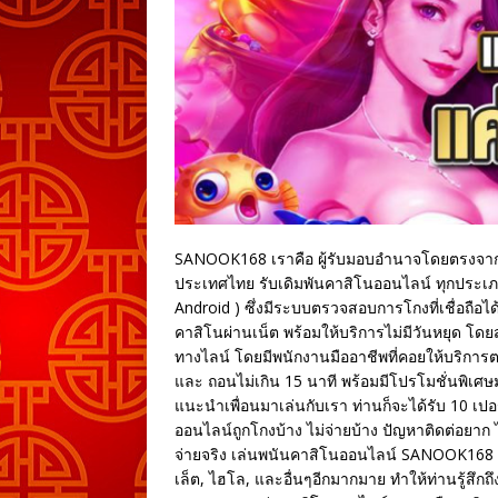
SANOOK168 เราคือ ผู้รับมอบอำนาจโดยตรงจาก 
ประเทศไทย รับเดิมพันคาสิโนออนไลน์ ทุกประเภท
Android ) ซึ่งมีระบบตรวจสอบการโกงที่เชื่อถื
คาสิโนผ่านเน็ต พร้อมให้บริการไม่มีวันหยุด โด
ทางไลน์ โดยมีพนักงานมืออาชีพที่คอยให้บริการต
และ ถอนไม่เกิน 15 นาที พร้อมมีโปรโมชั่นพิเศษม
แนะนำเพื่อนมาเล่นกับเรา ท่านก็จะได้รับ 10 
ออนไลน์ถูกโกงบ้าง ไม่จ่ายบ้าง ปัญหาติดต่อยาก ไ
จ่ายจริง เล่นพนันคาสิโนออนไลน์ SANOOK168 ร
เล็ต, ไฮโล, และอื่นๆอีกมากมาย ทำให้ท่านรู้สึ