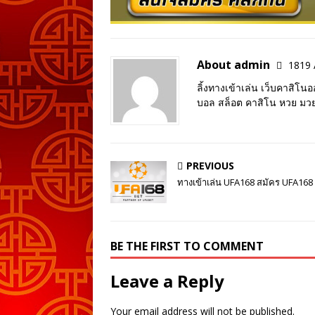
About admin
1819 
ลิ้งทางเข้าเล่น เว็บคาสิโนออ
บอล สล็อต คาสิโน หวย มวย
PREVIOUS
ทางเข้าเล่น UFA168 สมัคร UFA168
BE THE FIRST TO COMMENT
Leave a Reply
Your email address will not be published.