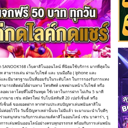
SANOOK168 เว็บคาสิโนออนไลน์ ที่นิยมใช้บริการ มากที่สุดใน
 สามารถเล่น ผ่านเว็บไซต์ และ บนมือถือ ( Iphone และ
อได้และมีมาตรฐานเป็นที่ยอมรับในระดับโลก ในการรองรับการแทง
ยสามารถติดต่อได้ผ่านทาง โทรศัพท์ แชทผ่านหน้าเว็บไซต์ หรือ
ลอดเวลาโดยที่ไม่มีวันหยุด ใช้เวลาในการฝาก ไม่เกิน 5 นาที
ากมาย เช่น สมัครใหม่ รับโบนัสทันที 20 เปอร์เซ็นต์ หรือ
เปอร์เซ็นต์ ของยอดฝาก หากท่านประสบปัญหาเล่นพนันคาสิโน
ม่ค่อยไว้ใจ วันนี้ปัญหาเหล่านั้นจะไม่มีแล้ว จะมาแนะนำเว็บดีๆ
่วมสนุกสนานกับการเล่นเกมส์คาสิโนออนไลน์ เช่น บาคาร่า, รู
กถึงการเล่นพนันออนไลน์อย่างครบทุกอรรถรส พร้อมกับการเล่นพนัน