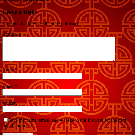
Leave a Reply
Your email address will not be published.
Comment
Name
*
Email
*
Website
Save my name, email, and website in this browser for the next
time I comment.