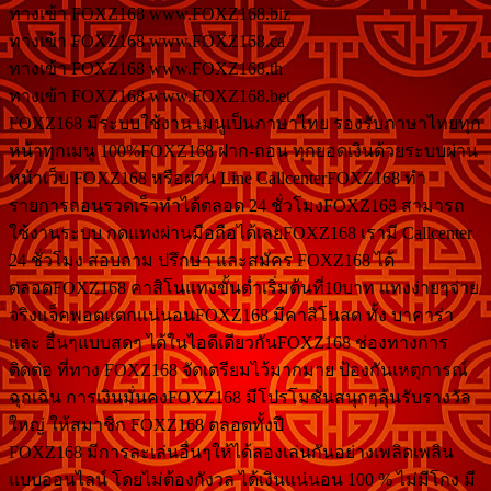
ทางเข้า FOXZ168 www.FOXZ168.biz
ทางเข้า FOXZ168 www.FOXZ168.ca
ทางเข้า FOXZ168 www.FOXZ168.th
ทางเข้า FOXZ168 www.FOXZ168.bet
FOXZ168 มีระบบใช้งาน เมนูเป็นภาษาไทย รองรับภาษาไทยทุก
หน้าทุกเมนู 100%FOXZ168 ฝาก-ถอน ทุกยอดเงินด้วยระบบผ่าน
หน้าเว็บ FOXZ168 หรือผ่าน Line CallcenterFOXZ168 ทำ
รายการถอนรวดเร็วทำได้ตลอด 24 ชั่วโมงFOXZ168 สามารถ
ใช้งานระบบ กดแทงผ่านมือถือได้เลยFOXZ168 เรามี Callcenter
24 ชั่วโมง สอบถาม ปรึกษา และสมัคร FOXZ168 ได้
ตลอดFOXZ168 คาสิโนแทงขั้นต่ำเริ่มต้นที่10บาท แทงง่ายๆจ่าย
จริงแจ็คพอตแตกแน่นอนFOXZ168 มีคาสิโนสด ทั้ง บาคาร่า
และ อื่นๆแบบสดๆ ได้ในไอดีเดียวกันFOXZ168 ช่องทางการ
ติดต่อ ที่ทาง FOXZ168 จัดเตรียมไว้มากมาย ป้องกันเหตุการณ์
ฉุกเฉิน การเงินมั่นคงFOXZ168 มีโปรโมชั่นสนุกๆลุ้นรับรางวัล
ใหญ่ ให้สมาชิก FOXZ168 ตลอดทั้งปี
FOXZ168 มีการละเล่นอื่นๆให้ได้ลองเล่นกันอย่างเพลิดเพลิน
แบบออนไลน์ โดยไม่ต้องกังวล ได้เงินแน่นอน 100 % ไม่มีโกง มี