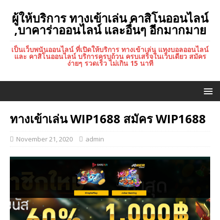
ผู้ให้บริการ ทางเข้าเล่น คาสิโนออนไลน์
,บาคาร่าออนไลน์ และอื่นๆ อีกมากมาย
เป็นเว็บพนันออนไลน์ ที่เปิดให้บริการ ทางเข้าเล่น แทงบอลออนไลน์
และ คาสิโนออนไลน์ บริการครบถ้วน ครบเสร็จในเว็บเดียว สมัคร
ง่ายๆ รวดเร็ว ไม่เกิน 15 นาที
ทางเข้าเล่น WIP1688 สมัคร WIP1688
November 21, 2020
admin