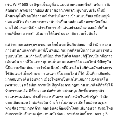
เช่น WIP1688 จะมีจุดแข็งอยู่ที่เกมแบบถ่ายทอดสดซึ่งสำหรับการยิง
สัญญาณตรงมาจากปอยเปตราชอาณาจักรกัมพูชาแบบเรียลไทม์
ด้วยเหตุนั้นก็เลยให้อารมณ์สำหรับในการเข้าเล่นเปรียบเสมือนอยู่ที่
บ่อนคาสิโน ด้วยเกมบาคาร่านับว่าเป็นเกมส์ยอดนิยมจากนักเสี่ยง
ดวงไม่น้อยเลยทีเดียวสำหรับการเข้าเล่นอย่างสม่ำเสมอแล้วก็เป็น
เกมส์ซึ่งสามารถดำเนินการได้ในช่วงเวลาอันรวดเร็วทันใจ
แต่ว่าตามแหล่งชุมชนขนาดเล็กนั้นจะเห็นกันบ่อยมากที่ว่ามีการเล่น
การพนันกันแต่ว่าที่แน่ๆที่เป็นที่นิยมกันมากที่สุดเป็นการเล่นการพนัน
รูปแบบใหม่และกำลังเป็นที่นิยมสำหรับทั้งเด็กและก็ผู้ใหญ่นั่นก็คือการ
เล่นพนัน จากที่ในแหล่งชุมชนนั้นเล่นแทงคาสิโนออนไลน์ ที่ปัจจุบัน
นี้มีความทันสมัยมากกว่านั่นเนื่องด้วยที่มีเทคโนโลยีทันสมัยอย่างการ
ใช้อินเตอร์เน็ตเข้ามาการเล่นคาสิโนออนไลน์ ก็ได้ เป็นที่ถกเถียงกัน
มากกับประเด็นร้อนที่ว่า เมืองไทยจำเป็นแค่ไหนกับการเปิดคาสิโน
(WIP1688) หรือบ่อนการพนันที่ถูกต้องตามกฏหมาย แนวคิดที่กำลังได้
รับความสนใจ มีทั้งกระแสต่อต้านกับสนับสนุนเกิดขึ้นมากทุกหัว
ระแหงของสังคม บ้างก็ว่าควรเปิดเพราะต้องนำเงินเข้ารัฐกับกำจัด
บ่อนเถื่อนของเจ้าพ่อท้องถิ่น บ้างก็ว่าไม่สมควรเปิดโดยอ้างเหตุผล
ทางศีลธรรมมาคัดค้าน ก่อนอื่นคงต้องเข้าใจกันเสียก่อนว่า สังคมไทย
กับการพนันเป็นของคู่กัน คนสมัยก่อน ( กระทั่งสมัยนี้ตาม ตจว. ) ก็