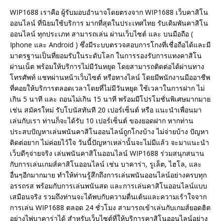
WIP1688 เราคือ ผู้รับมอบอำนาจโดยตรงจาก WIP1688 เว็บคาสิโน
ออนไลน์ ที่นิยมใช้บริการ มากที่สุดในประเทศไทย รับเดิมพันคาสิโน
ออนไลน์ ทุกประเภท สามารถเล่น ผ่านเว็บไซต์ และ บนมือถือ (
Iphone และ Android ) ซึ่งมีระบบตรวจสอบการโกงที่เชื่อถือได้และมี
มาตรฐานเป็นที่ยอมรับในระดับโลก ในการรองรับการแทงคาสิโน
ผ่านเน็ต พร้อมให้บริการไม่มีวันหยุด โดยสามารถติดต่อได้ผ่านทาง
โทรศัพท์ แชทผ่านหน้าเว็บไซต์ หรือทางไลน์ โดยมีพนักงานมืออาชีพ
ที่คอยให้บริการตลอดเวลาโดยที่ไม่มีวันหยุด ใช้เวลาในการฝาก ไม่
เกิน 5 นาที และ ถอนไม่เกิน 15 นาที พร้อมมีโปรโมชั่นพิเศษมากมาย
เช่น สมัครใหม่ รับโบนัสทันที 20 เปอร์เซ็นต์ หรือ แนะนำเพื่อนมา
เล่นกับเรา ท่านก็จะได้รับ 10 เปอร์เซ็นต์ ของยอดฝาก หากท่าน
ประสบปัญหาเล่นพนันคาสิโนออนไลน์ถูกโกงบ้าง ไม่จ่ายบ้าง ปัญหา
ติดต่อยาก ไม่ค่อยไว้ใจ วันนี้ปัญหาเหล่านั้นจะไม่มีแล้ว จะมาแนะนำ
เว็บดีๆจ่ายจริง เล่นพนันคาสิโนออนไลน์ WIP1688 ร่วมสนุกสนาน
กับการเล่นเกมส์คาสิโนออนไลน์ เช่น บาคาร่า, รูเล็ต, ไฮโล, และ
อื่นๆอีกมากมาย ทำให้ท่านรู้สึกถึงการเล่นพนันออนไลน์อย่างครบทุก
อรรถรส พร้อมกับการเล่นพนันสด และการเล่นคาสิโนออนไลน์แบบ
เสมือนจริง รวมถึงท่านจะได้พบกับความตื่นเต้นและความเร้าใจจาก
การเล่น WIP1688 ตลอด 24 ชั่วโมง สามารถเข้าเล่นกับเกมส์ยอดฮิต
อย่างไพ่บาคาร่าได้ สำหรับเว็บไซต์ที่ให้บริการคาสิโนออนไลน์อย่าง