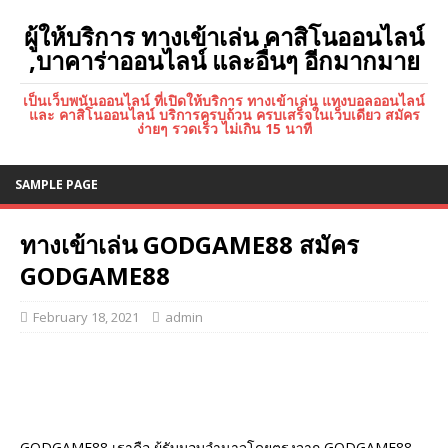
ผู้ให้บริการ ทางเข้าเล่น คาสิโนออนไลน์
,บาคาร่าออนไลน์ และอื่นๆ อีกมากมาย
เป็นเว็บพนันออนไลน์ ที่เปิดให้บริการ ทางเข้าเล่น แทงบอลออนไลน์
และ คาสิโนออนไลน์ บริการครบถ้วน ครบเสร็จในเว็บเดียว สมัคร
ง่ายๆ รวดเร็ว ไม่เกิน 15 นาที
SAMPLE PAGE
ทางเข้าเล่น GODGAME88 สมัคร
GODGAME88
February 18, 2021
admin
GODGAME88 เราคือ ผู้รับมอบอำนาจโดยตรงจาก GODGAME88