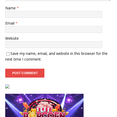
Name
*
Email
*
Website
Save my name, email, and website in this browser for the
next time I comment.