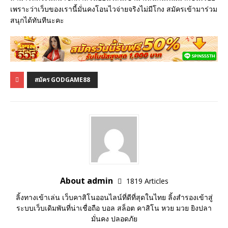
เพราะว่าเว็บของเรานี้มั่นคงโอนไวจ่ายจริงไม่มีโกง สมัครเข้ามาร่วม
สนุกได้ทันทีนะคะ
สมัคร GODGAME88
About admin
1819 Articles
ลิ้งทางเข้าเล่น เว็บคาสิโนออนไลน์ที่ดีที่สุดในไทย ลิ้งสำรองเข้าสู่
ระบบเว็บเดิมพันที่น่าเชื่อถือ บอล สล็อต คาสิโน หวย มวย ยิงปลา
มั่นคง ปลอดภัย