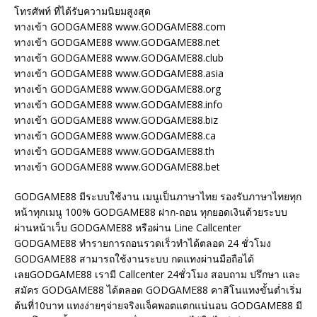
โทรศัพท์ ที่ได้รับความนิยมสูงสุด
ทางเข้า GODGAME88 www.GODGAME88.com
ทางเข้า GODGAME88 www.GODGAME88.net
ทางเข้า GODGAME88 www.GODGAME88.club
ทางเข้า GODGAME88 www.GODGAME88.asia
ทางเข้า GODGAME88 www.GODGAME88.org
ทางเข้า GODGAME88 www.GODGAME88.info
ทางเข้า GODGAME88 www.GODGAME88.biz
ทางเข้า GODGAME88 www.GODGAME88.ca
ทางเข้า GODGAME88 www.GODGAME88.th
ทางเข้า GODGAME88 www.GODGAME88.bet
GODGAME88 มีระบบใช้งาน เมนูเป็นภาษาไทย รองรับภาษาไทยทุก
หน้าทุกเมนู 100% GODGAME88 ฝาก-ถอน ทุกยอดเงินด้วยระบบ
ผ่านหน้าเว็บ GODGAME88 หรือผ่าน Line Callcenter
GODGAME88 ทำรายการถอนรวดเร็วทำได้ตลอด 24 ชั่วโมง
GODGAME88 สามารถใช้งานระบบ กดแทงผ่านมือถือได้
เลยGODGAME88 เรามี Callcenter 24ชั่วโมง สอบถาม ปรึกษา และ
สมัคร GODGAME88 ได้ตลอด GODGAME88 คาสิโนแทงขั้นต่ำเริ่ม
ต้นที่10บาท แทงง่ายๆจ่ายจริงแจ็คพอตแตกแน่นอน GODGAME88 มี